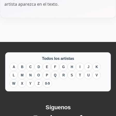
artista aparezca en el texto.
Todos los artistas
A
B
C
D
E
F
G
H
I
J
K
L
M
N
O
P
Q
R
S
T
U
V
W
X
Y
Z
0-9
Síguenos