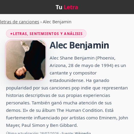
Tu
Letra
letras de canciones
›
Alec Benjamin
✦
LETRAS, SENTIMIENTOS Y ANÁLISIS
Alec Benjamin
Alec Shane Benjamin (Phoenix,
Arizona, 28 de mayo de 1994) es un
cantante y compositor
estadounidense.​ Ha ganado
popularidad por sus canciones pop indie que representan
historias descriptivas de sus propias experiencias
personales. También ganó mucha atención de sus
demos. II» de su álbum The Human Condition.​ Está
fuertemente influenciado por artistas como Eminem, John
Mayer, Paul Simon y Ben Gibbard.
Última actualización: 28/07/2026 · Fuente:
Wikipedia