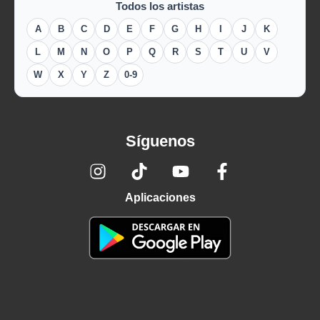
Todos los artistas
A
B
C
D
E
F
G
H
I
J
K
L
M
N
O
P
Q
R
S
T
U
V
W
X
Y
Z
0-9
Síguenos
Aplicaciones