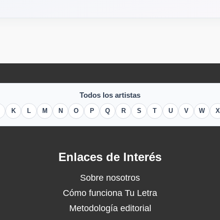
Todos los artistas
K
L
M
N
O
P
Q
R
S
T
U
V
W
X
Enlaces de Interés
Sobre nosotros
Cómo funciona Tu Letra
Metodología editorial