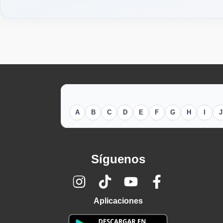
A
B
C
D
E
F
G
H
I
J
Síguenos
Aplicaciones