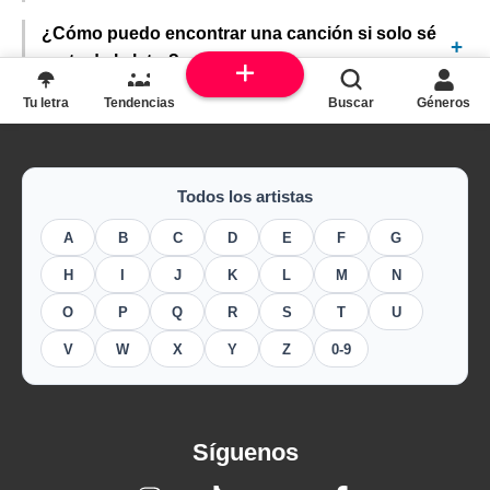
¿Cómo puedo encontrar una canción si solo sé
parte de la letra?
Tu letra
Tendencias
Buscar
Géneros
Todos los artistas
A
B
C
D
E
F
G
H
I
J
K
L
M
N
O
P
Q
R
S
T
U
V
W
X
Y
Z
0-9
Síguenos