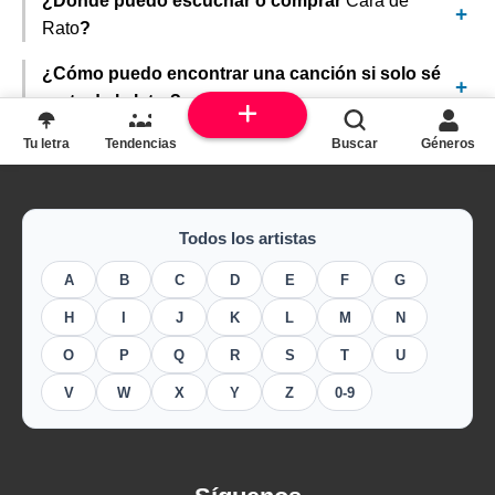
¿Dónde puedo escuchar o comprar
Cara de
Rato
?
¿Cómo puedo encontrar una canción si solo sé
parte de la letra?
Tu letra
Tendencias
Buscar
Géneros
Todos los artistas
A
B
C
D
E
F
G
H
I
J
K
L
M
N
O
P
Q
R
S
T
U
V
W
X
Y
Z
0-9