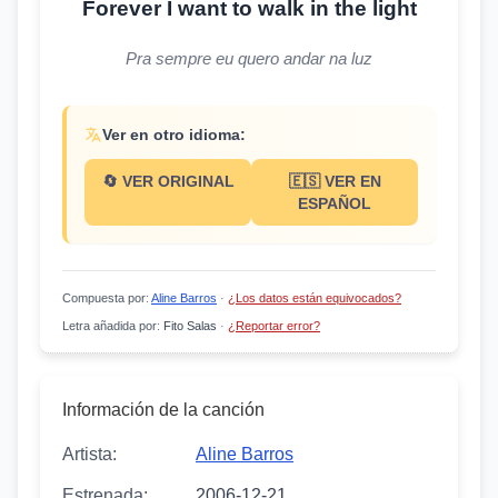
Forever I want to walk in the light
Pra sempre eu quero andar na luz
Ver en otro idioma:
🔄 VER ORIGINAL
🇪🇸 VER EN
ESPAÑOL
Compuesta por
:
Aline Barros
·
¿Los datos están equivocados?
Letra añadida por
:
Fito Salas
·
¿Reportar error?
Información de la canción
Artista:
Aline Barros
Estrenada:
2006-12-21