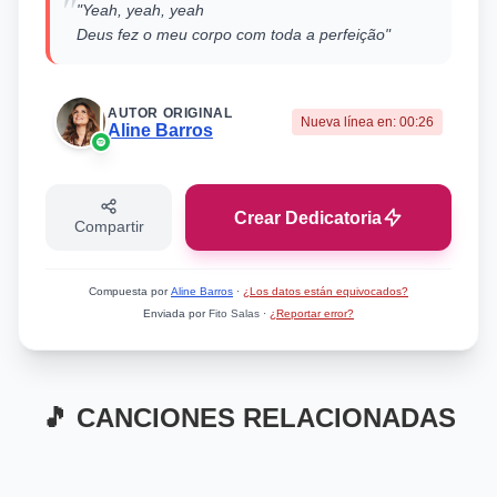
"
"Yeah, yeah, yeah
Deus fez o meu corpo com toda a perfeição"
AUTOR ORIGINAL
Nueva línea en:
00:26
Aline Barros
Crear Dedicatoria
Compartir
Compuesta por
Aline Barros
·
¿Los datos están equivocados?
Enviada por
Fito Salas
·
¿Reportar error?
🎵 CANCIONES RELACIONADAS
Mismo Artista
Mismo Artista
Davizinho
A Dança do
Mismo Artista
Mismo Artista