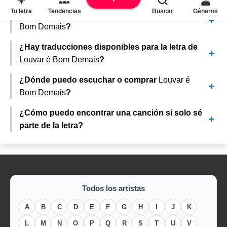
Tu letra
Tendencias
Buscar
Géneros
¿Existe un video musical oficial para
Louvar é
Bom Demais
?
¿Hay traducciones disponibles para la letra de
Louvar é Bom Demais
?
¿Dónde puedo escuchar o comprar
Louvar é
Bom Demais
?
¿Cómo puedo encontrar una canción si solo sé
parte de la letra?
Todos los artistas
A
B
C
D
E
F
G
H
I
J
K
L
M
N
O
P
Q
R
S
T
U
V