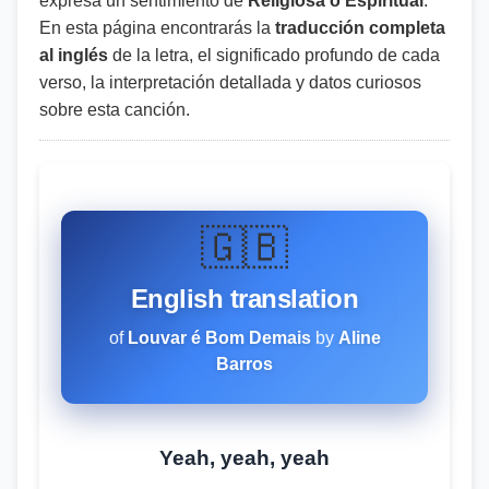
expresa un sentimiento de
Religiosa o Espiritual
.
En esta página encontrarás la
traducción completa
al inglés
de la letra, el significado profundo de cada
verso, la interpretación detallada y datos curiosos
sobre esta canción.
🇬🇧
English translation
of
Louvar é Bom Demais
by
Aline
Barros
Yeah, yeah, yeah