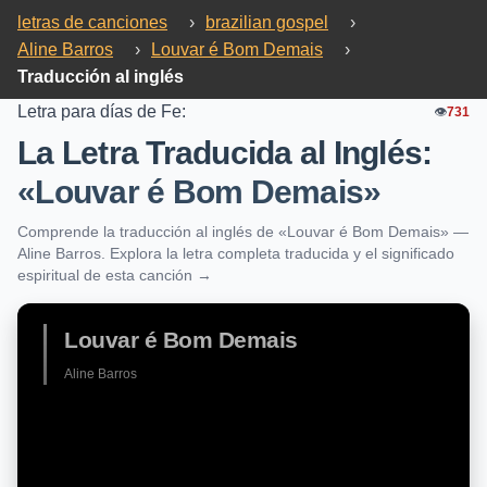
letras de canciones
›
brazilian gospel
›
Aline Barros
›
Louvar é Bom Demais
›
Traducción al inglés
Letra para días de Fe:
👁️
731
La Letra Traducida al Inglés:
«Louvar é Bom Demais»
Comprende la traducción al inglés de «Louvar é Bom Demais» —
Aline Barros. Explora la letra completa traducida y el significado
espiritual de esta canción →
Louvar é Bom Demais
Aline Barros