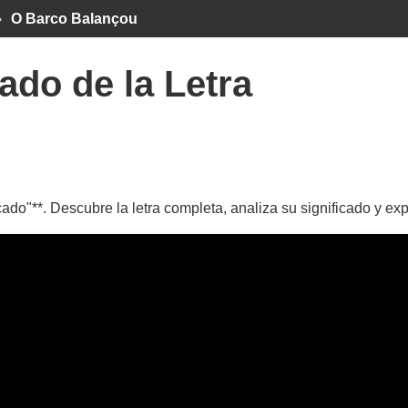
›
O Barco Balançou
ado de la Letra
ado"**. Descubre la letra completa, analiza su significado y ex