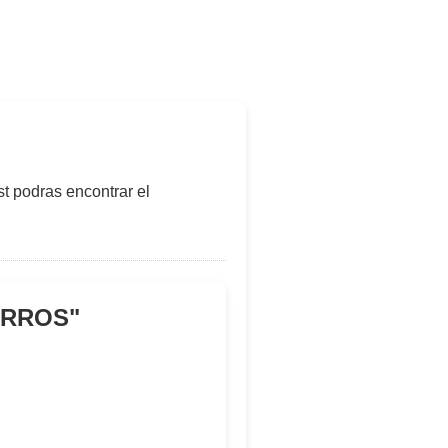
t podras encontrar el
ARROS
"