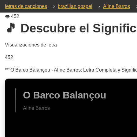
letras de canciones
›
brazilian gospel
›
Aline Barros
👁️
452
🎵 Descubre el Signific
Visualizaciones de letra
452
**"O Barco Balançou - Aline Barros: Letra Completa y Signific
O Barco Balançou
Aline Barros