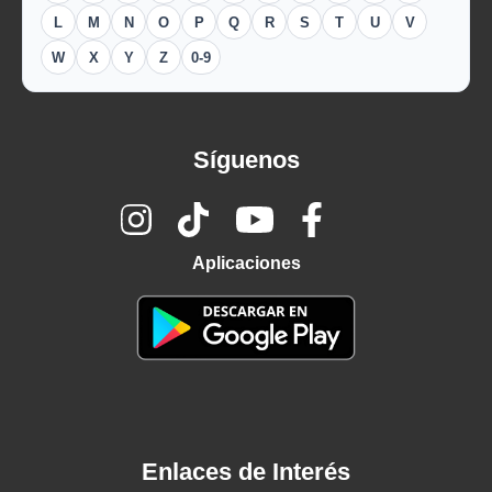
L
M
N
O
P
Q
R
S
T
U
V
W
X
Y
Z
0-9
Síguenos
Aplicaciones
Enlaces de Interés