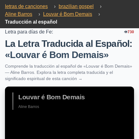
letras de canciones
›
brazilian gospel
›
Aline Barros
›
Louvar é Bom Demais
›
Traducción al español
Letra para días de Fe:
👁️
730
La Letra Traducida al Español:
«Louvar é Bom Demais»
Comprende la traducción al español de «Louvar é Bom Demais»
— Aline Barros. Explora la letra completa traducida y el
significado espiritual de esta canción →
Louvar é Bom Demais
Aline Barros