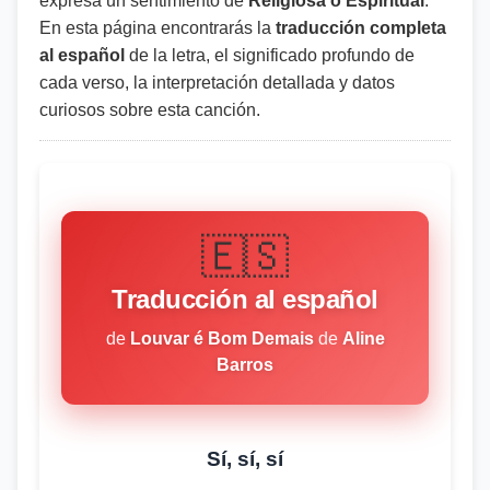
expresa un sentimiento de
Religiosa o Espiritual
.
En esta página encontrarás la
traducción completa
al español
de la letra, el significado profundo de
cada verso, la interpretación detallada y datos
curiosos sobre esta canción.
🇪🇸
Traducción al español
de
Louvar é Bom Demais
de
Aline
Barros
Sí, sí, sí