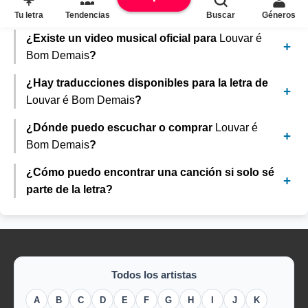
plataformas como Deemey.com o Musixmatch.
Tu letra
Tendencias
Buscar
Géneros
¿Existe un video musical oficial para
Louvar é
Bom Demais
?
¿Hay traducciones disponibles para la letra de
Louvar é Bom Demais
?
¿Dónde puedo escuchar o comprar
Louvar é
Bom Demais
?
¿Cómo puedo encontrar una canción si solo sé
parte de la letra?
Todos los artistas
A
B
C
D
E
F
G
H
I
J
K