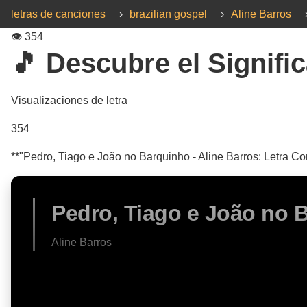
letras de canciones
›
brazilian gospel
›
Aline Barros
👁️
354
🎵 Descubre el Signific
Visualizaciones de letra
354
**"Pedro, Tiago e João no Barquinho - Aline Barros: Letra Com
Pedro, Tiago e João no 
Aline Barros