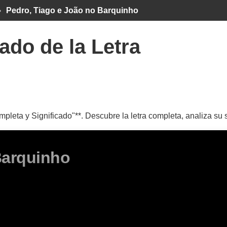
›
Pedro, Tiago e João no Barquinho
ado de la Letra
pleta y Significado"**. Descubre la letra completa, analiza su 
Barquinho