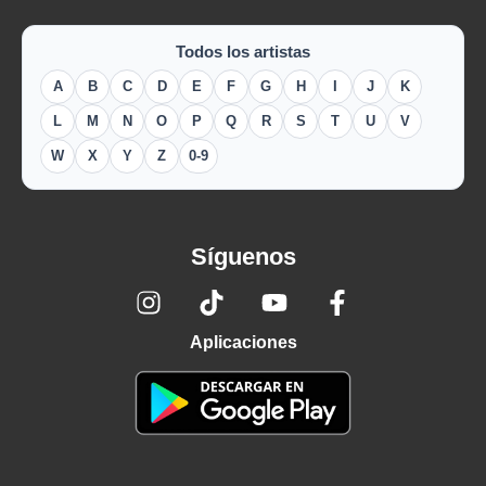
Todos los artistas
A
B
C
D
E
F
G
H
I
J
K
L
M
N
O
P
Q
R
S
T
U
V
W
X
Y
Z
0-9
Síguenos
Aplicaciones