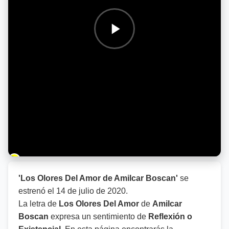
Barra de progreso de la reproducción
'Los Olores Del Amor de Amilcar Boscan'
se
estrenó el
14 de julio de 2020
.
La letra de
Los Olores Del Amor
de
Amilcar
Boscan
expresa un sentimiento de
Reflexión o