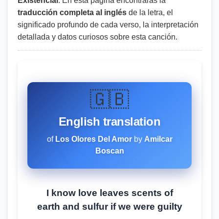
Existencial
. En esta página encontrarás la
traducción completa al inglés
de la letra, el
significado profundo de cada verso, la interpretación
detallada y datos curiosos sobre esta canción.
🇬🇧
English translation
of
Los Olores Del Amor
by
Amilcar
Boscan
I know love leaves scents of
earth and sulfur if we were guilty