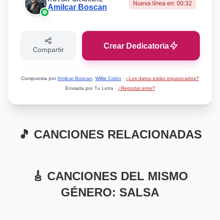
Nueva línea en:
00:32
Amilcar Boscan
Crear Dedicatoria
Compartir
Compuesta por
Amilcar Boscan
,
Willie Colón
·
¿Los datos están equivocados?
Enviada por
Tu Letra
·
¿Reportar error?
🎵 CANCIONES RELACIONADAS
Mismo Sentimiento
Mismo Artista
Amor y Control
Melancolía De
Mismo Sentimiento
Mismo Sentimiento
Mi Sueno
Algo Que Se Quede
🎸 CANCIONES DEL MISMO
Domingo
Rubén Blades
Willie Colón
Grupo Niche
GÉNERO: SALSA
👁️ 1,039 vistas
Amilcar Boscan
👁️ 1,595 vistas
👁️ 1,542 vistas
👁️ 712 vistas
🎸 Mismo Género
🎸 Mismo Género