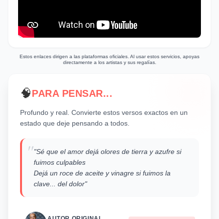
"Guapea!" de Willie Colón sugiere una
influencia de la salsa o ritmos afrolatinos,
probablemente buscando transmitir la
intensidad y el ritmo propios de la pasión y el
sufrimiento amoroso.
Estos enlaces dirigen a las plataformas oficiales. Al usar estos servicios, apoyas
directamente a los artistas y sus regalías.
🧠
PARA PENSAR...
Profundo y real. Convierte estos versos exactos en un
estado que deje pensando a todos.
"
"Sé que el amor dejá olores de tierra y azufre si
fuimos culpables
Dejá un roce de aceite y vinagre si fuimos la
clave... del dolor"
AUTOR ORIGINAL