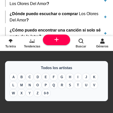
Los Olores Del Amor
?
¿Dónde puedo escuchar o comprar
Los Olores
Del Amor
?
¿Cómo puedo encontrar una canción si solo sé
parte de la letra?
Tu letra
Tendencias
Buscar
Géneros
Todos los artistas
A
B
C
D
E
F
G
H
I
J
K
L
M
N
O
P
Q
R
S
T
U
V
W
X
Y
Z
0-9