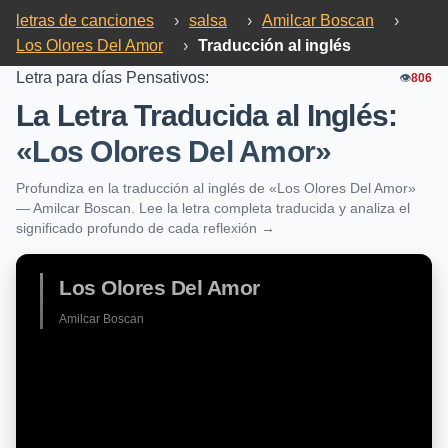
letras de canciones
›
salsa
›
Amilcar Boscan
›
Los Olores Del Amor
›
Traducción al inglés
Letra para días Pensativos:
👁️
806
La Letra Traducida al Inglés:
«Los Olores Del Amor»
Profundiza en la traducción al inglés de «Los Olores Del Amor»
— Amilcar Boscan. Lee la letra completa traducida y analiza el
significado profundo de cada reflexión →
Los Olores Del Amor
Amilcar Boscan