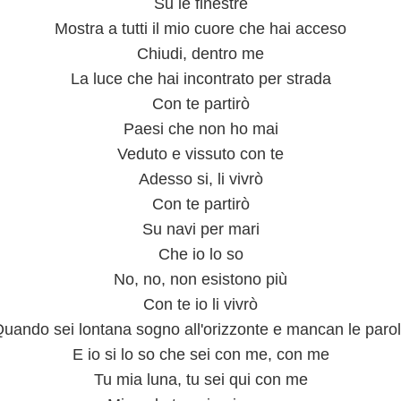
Su le finestre
Mostra a tutti il mio cuore che hai acceso
Chiudi, dentro me
La luce che hai incontrato per strada
Con te partirò
Paesi che non ho mai
Veduto e vissuto con te
Adesso si, li vivrò
Con te partirò
Su navi per mari
Che io lo so
No, no, non esistono più
Con te io li vivrò
uando sei lontana sogno all'orizzonte e mancan le paro
E io si lo so che sei con me, con me
Tu mia luna, tu sei qui con me