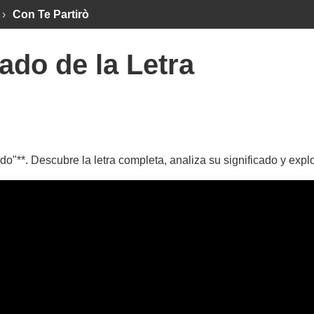
›
Con Te Partirò
ado de la Letra
ado"**. Descubre la letra completa, analiza su significado y exp