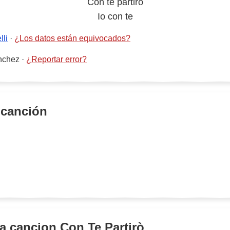
Con te partirò
Io con te
li
·
¿Los datos están equivocados?
nchez
·
¿Reportar error?
 canción
la cancion
Con Te Partirò