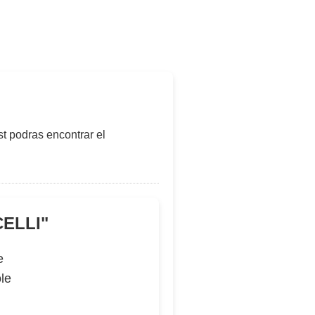
t podras encontrar el
CELLI
"
e
le