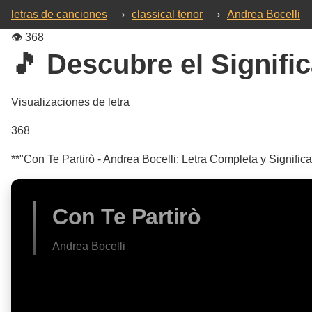
letras de canciones
›
classical tenor
›
Andrea Bocelli
👁️
368
🎵 Descubre el Signific
Visualizaciones de letra
368
**"Con Te Partirò - Andrea Bocelli: Letra Completa y Signific
Con Te Partirò
Andrea Bocelli