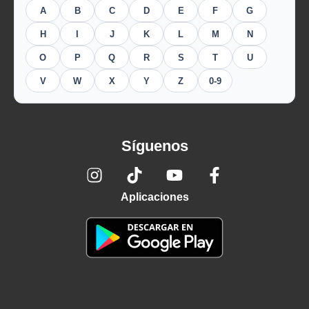
A
B
C
D
E
F
G
H
I
J
K
L
M
N
O
P
Q
R
S
T
U
V
W
X
Y
Z
0-9
Síguenos
Aplicaciones