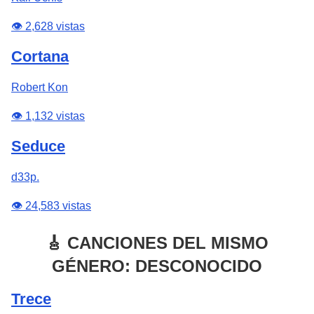
👁️ 2,628 vistas
Cortana
Robert Kon
👁️ 1,132 vistas
Seduce
d33p.
👁️ 24,583 vistas
🎸 CANCIONES DEL MISMO
GÉNERO: DESCONOCIDO
Trece