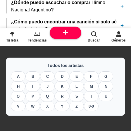
¿Dónde puedo escuchar o comprar
Himno
Nacional Argentino
?
¿Cómo puedo encontrar una canción si solo sé
parte de la letra?
Tu letra
Tendencias
Buscar
Géneros
Todos los artistas
A
B
C
D
E
F
G
H
I
J
K
L
M
N
O
P
Q
R
S
T
U
V
W
X
Y
Z
0-9