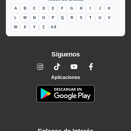
A
B
C
D
E
F
G
H
I
J
K
L
M
N
O
P
Q
R
S
T
U
V
W
X
Y
Z
0-9
Síguenos
Aplicaciones