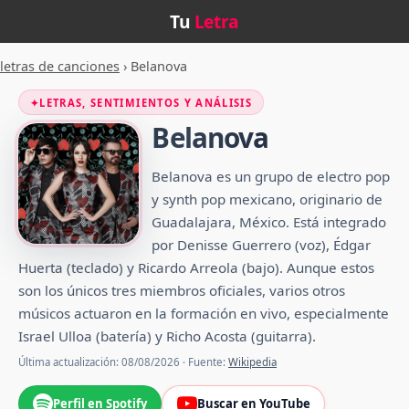
Tu
Letra
letras de canciones
›
Belanova
✦
LETRAS, SENTIMIENTOS Y ANÁLISIS
Belanova
Belanova es un grupo de electro pop​
y synth pop mexicano, originario de
Guadalajara, México.​ Está integrado
por Denisse Guerrero (voz), Édgar
Huerta (teclado) y Ricardo Arreola (bajo).​ Aunque estos
son los únicos tres miembros oficiales, varios otros
músicos actuaron en la formación en vivo, especialmente
Israel Ulloa (batería) y Richo Acosta (guitarra).
Última actualización: 08/08/2026 · Fuente:
Wikipedia
Perfil en Spotify
Buscar en YouTube