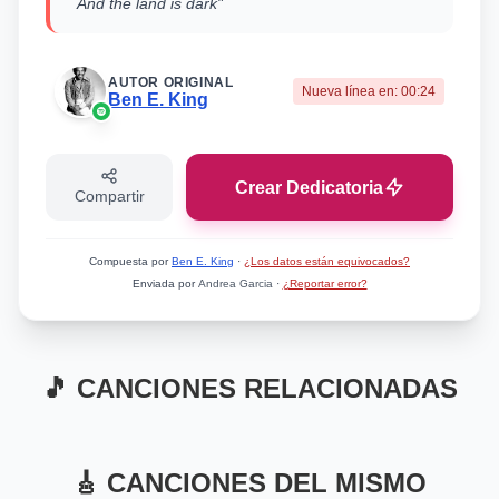
And the land is dark"
AUTOR ORIGINAL
Nueva línea en:
00:24
Ben E. King
Crear Dedicatoria
Compartir
Compuesta por
Ben E. King
·
¿Los datos están equivocados?
Enviada por
Andrea Garcia
·
¿Reportar error?
🎵 CANCIONES RELACIONADAS
Mismo Sentimiento
Mismo Sentimiento
French Escargot
telepatía
Mismo Sentimiento
Mismo Sentimiento
Cortana
Fix You
🎸 CANCIONES DEL MISMO
Kley Kley
Kali Uchis