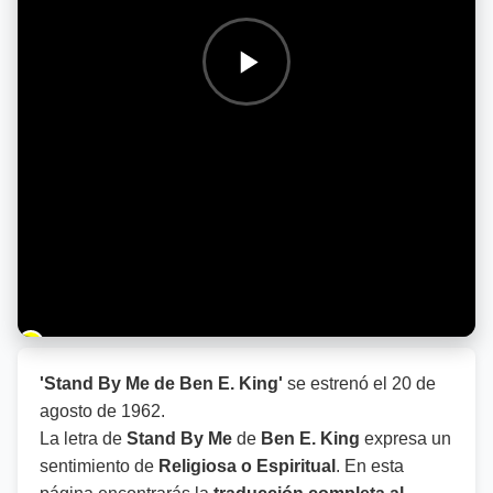
Barra de progreso de la reproducción
'Stand By Me de Ben E. King'
se estrenó el
20 de
agosto de 1962
.
La letra de
Stand By Me
de
Ben E. King
expresa un
sentimiento de
Religiosa o Espiritual
. En esta