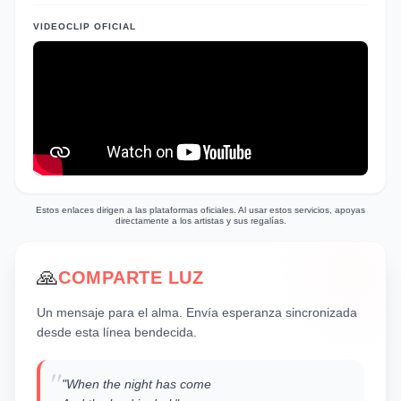
vulnerabilidad sincera, pero también una
VIDEOCLIP OFICIAL
profunda fortaleza a través de la fe en la
compañía del otro. Su estilo, arraigado en el
soul y el R&B temprano, se caracteriza por
una melodía accesible y un mensaje directo
que trasciende barreras, convirtiéndose en un
himno a la lealtad y la conexión humana.
Estos enlaces dirigen a las plataformas oficiales. Al usar estos servicios, apoyas
directamente a los artistas y sus regalías.
🙏
COMPARTE LUZ
Un mensaje para el alma. Envía esperanza sincronizada
desde esta línea bendecida.
"
"When the night has come