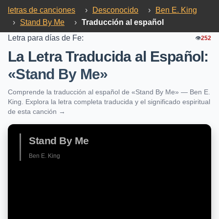
letras de canciones
›
Desconocido
›
Ben E. King
›
Stand By Me
›
Traducción al español
Letra para días de Fe:
👁️
252
La Letra Traducida al Español:
«Stand By Me»
Comprende la traducción al español de «Stand By Me» — Ben E.
King. Explora la letra completa traducida y el significado espiritual
de esta canción →
Stand By Me
Ben E. King