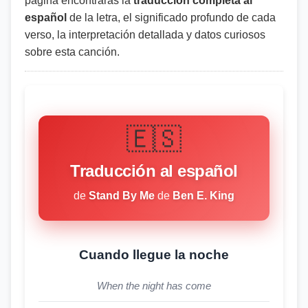
página encontrarás la
traducción completa al
español
de la letra, el significado profundo de cada
verso, la interpretación detallada y datos curiosos
sobre esta canción.
🇪🇸
Traducción al español
de
Stand By Me
de
Ben E. King
Cuando llegue la noche
When the night has come