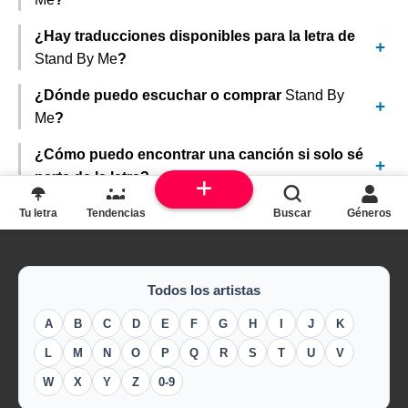
¿Hay traducciones disponibles para la letra de
Stand By Me
?
¿Dónde puedo escuchar o comprar
Stand By
Me
?
¿Cómo puedo encontrar una canción si solo sé
parte de la letra?
Tu letra
Tendencias
Buscar
Géneros
Todos los artistas
A
B
C
D
E
F
G
H
I
J
K
L
M
N
O
P
Q
R
S
T
U
V
W
X
Y
Z
0-9