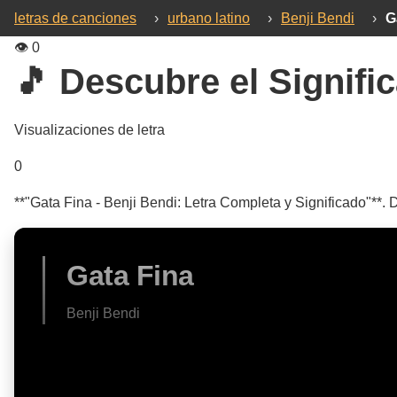
letras de canciones
›
urbano latino
›
Benji Bendi
›
G
👁️
0
🎵 Descubre el Signific
Visualizaciones de letra
0
**"Gata Fina - Benji Bendi: Letra Completa y Significado"**. 
Gata Fina
Benji Bendi