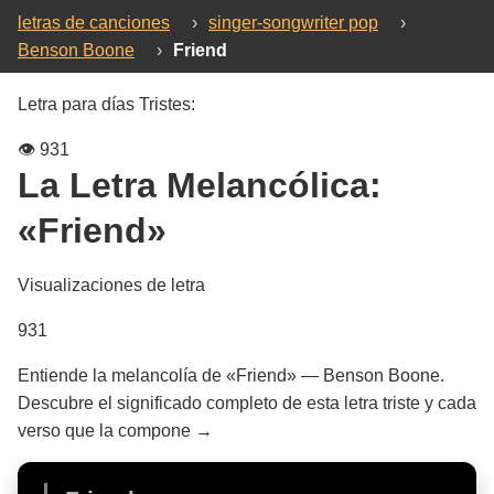
letras de canciones
›
singer-songwriter pop
›
Benson Boone
›
Friend
Letra para días Tristes:
👁️
931
La Letra Melancólica:
«Friend»
Visualizaciones de letra
931
Entiende la melancolía de «Friend» — Benson Boone.
Descubre el significado completo de esta letra triste y cada
verso que la compone →