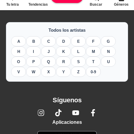
Tu letra
Tendencias
Buscar
Géneros
Todos los artistas
A
B
C
D
E
F
G
H
I
J
K
L
M
N
O
P
Q
R
S
T
U
V
W
X
Y
Z
0-9
Síguenos
Aplicaciones