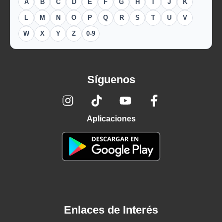
A
B
C
D
E
F
G
H
I
J
K
L
M
N
O
P
Q
R
S
T
U
V
W
X
Y
Z
0-9
Síguenos
Aplicaciones
Enlaces de Interés