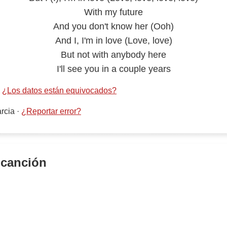
With my future
And you don't know her (Ooh)
And I, I'm in love (Love, love)
But not with anybody here
I'll see you in a couple years
·
¿Los datos están equivocados?
rcia
·
¿Reportar error?
 canción