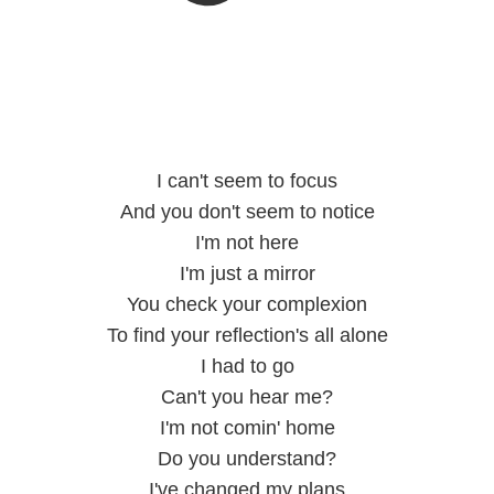
I can't seem to focus
And you don't seem to notice
I'm not here
I'm just a mirror
You check your complexion
To find your reflection's all alone
I had to go
Can't you hear me?
I'm not comin' home
Do you understand?
I've changed my plans