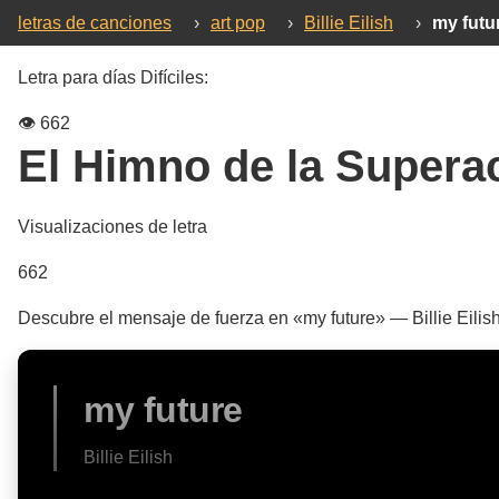
letras de canciones
›
art pop
›
Billie Eilish
›
my futu
Letra para días Difíciles:
👁️
662
El Himno de la Supera
Visualizaciones de letra
662
Descubre el mensaje de fuerza en «my future» — Billie Eilish
my future
Billie Eilish