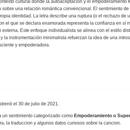
n contexto cultural donde la autoaceptación y el empoderamiento
llo sobre una relación romántica convencional. El sentimiento 
ropia identidad. La letra describe una ruptura (o el rechazo de
on el que se declara enamorada representa la confianza en sí m
 externa. Este enfoque individualista se alinea con el estilo dis
y la instrumentación minimalista refuerzan la idea de una intr
nsciente y empoderadora.
strenó el
30 de julio de 2021
.
sa un sentimiento categorizado como
Empoderamiento o Supe
tra, la traduccion y algunos datos curiosos sobre la cancion.