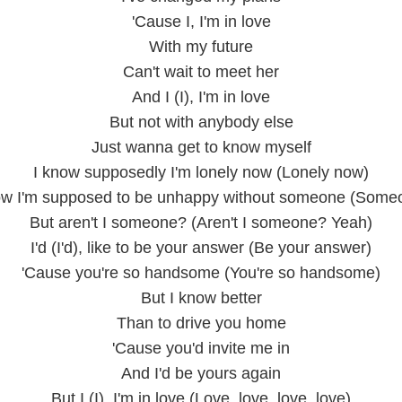
'Cause I, I'm in love
With my future
Can't wait to meet her
And I (I), I'm in love
But not with anybody else
Just wanna get to know myself
I know supposedly I'm lonely now (Lonely now)
w I'm supposed to be unhappy without someone (Some
But aren't I someone? (Aren't I someone? Yeah)
I'd (I'd), like to be your answer (Be your answer)
'Cause you're so handsome (You're so handsome)
But I know better
Than to drive you home
'Cause you'd invite me in
And I'd be yours again
But I (I), I'm in love (Love, love, love, love)