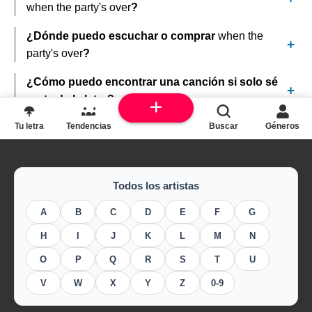
when the party's over
?
¿Dónde puedo escuchar o comprar
when the
party's over
?
¿Cómo puedo encontrar una canción si solo sé
parte de la letra?
Tu letra
Tendencias
Buscar
Géneros
Todos los artistas
A
B
C
D
E
F
G
H
I
J
K
L
M
N
O
P
Q
R
S
T
U
V
W
X
Y
Z
0-9