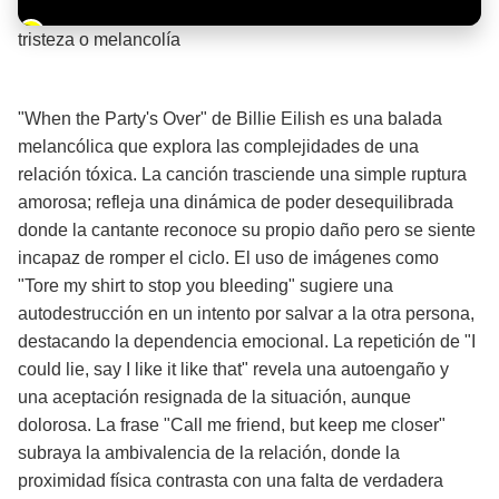
Barra de progreso de la reproducción
tristeza o melancolía
¡Significado de la letra de la canción! 🌧️
"When the Party's Over" de Billie Eilish es una balada
melancólica que explora las complejidades de una
relación tóxica. La canción trasciende una simple ruptura
amorosa; refleja una dinámica de poder desequilibrada
donde la cantante reconoce su propio daño pero se siente
incapaz de romper el ciclo. El uso de imágenes como
"Tore my shirt to stop you bleeding" sugiere una
autodestrucción en un intento por salvar a la otra persona,
destacando la dependencia emocional. La repetición de "I
could lie, say I like it like that" revela una autoengaño y
una aceptación resignada de la situación, aunque
dolorosa. La frase "Call me friend, but keep me closer"
subraya la ambivalencia de la relación, donde la
proximidad física contrasta con una falta de verdadera