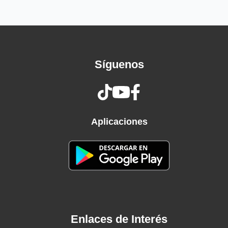
Morí por lo que me apasiona
Sonrío de forma dientona
No quiero más putas, más droga
Mi cama ya quiere estar
Saaa retirada
Síguenos
Quiero irme a dormir
Por ahora
Todo está de más
Y empalaga
Se que no es ahí si me condiciona
Aplicaciones
A que
Si te nombro parece acercarte
Y así sé porque el cielo y el mar
De qué sirven las cosas o el arte
Si venís pero no te quedás
Si te nombro parece acercarte
Y así sé porque el cielo y el mar
Enlaces de Interés