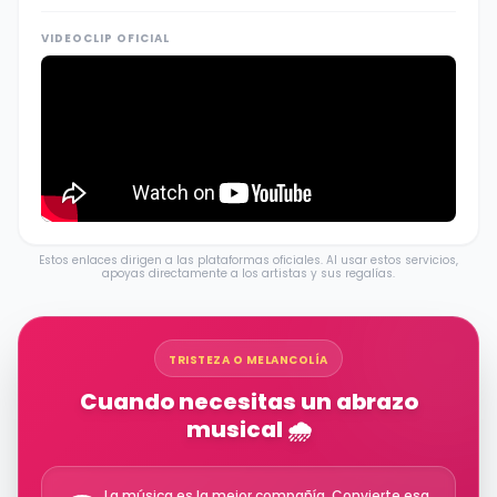
VIDEOCLIP OFICIAL
Estos enlaces dirigen a las plataformas oficiales. Al usar estos servicios,
apoyas directamente a los artistas y sus regalías.
TRISTEZA O MELANCOLÍA
Cuando necesitas un abrazo
musical 🌧️
La música es la mejor compañía. Convierte esa