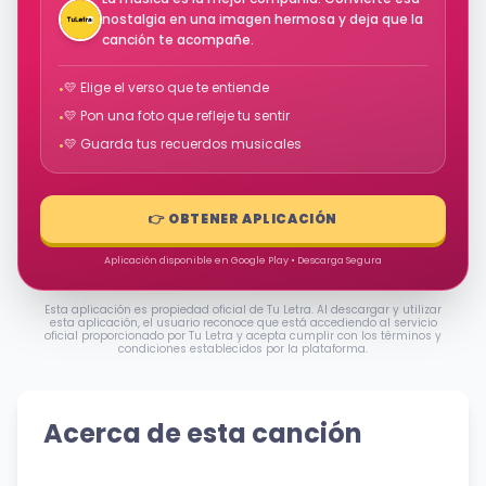
nostalgia en una imagen hermosa y deja que la
canción te acompañe.
💛 Elige el verso que te entiende
•
💛 Pon una foto que refleje tu sentir
•
💛 Guarda tus recuerdos musicales
•
👉 OBTENER APLICACIÓN
Aplicación disponible en Google Play • Descarga Segura
Esta aplicación es propiedad oficial de Tu Letra. Al descargar y utilizar
esta aplicación, el usuario reconoce que está accediendo al servicio
oficial proporcionado por Tu Letra y acepta cumplir con los términos y
condiciones establecidos por la plataforma.
Acerca de esta canción