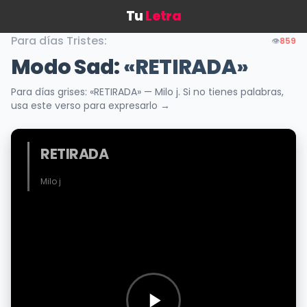
Tu
Letra
Para días Tristes:
👁️
859
Modo Sad:
«RETIRADA»
Para días grises: «RETIRADA» — Milo j. Si no tienes palabras,
usa este verso para expresarlo →
RETIRADA
Milo j