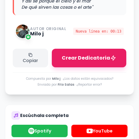
Y así sé porque el cielo y el mar
De qué sirven las cosas o el arte"
AUTOR ORIGINAL
Nueva línea en:
00:13
Milo j
Crear Dedicatoria
Copiar
Compuesta por
Milo j
·
¿Los datos están equivocados?
Enviada por
Fito Salas
·
¿Reportar error?
Escúchala completa
Spotify
YouTube