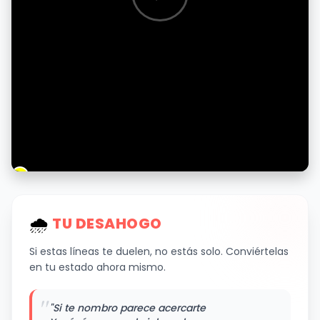
🌧
️ TU DESAHOGO
Si estas líneas te duelen, no estás solo. Conviértelas
en tu estado ahora mismo.
"
"Si te nombro parece acercarte