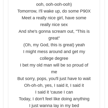
ooh, ooh-ooh-ooh)
Tomorrow, I'll wake up, do some P90X
Meet a really nice girl, have some
really nice sex
And she's gonna scream out, "This is
great"
(Oh, my God, this is great) yeah
I might mess around and get my
college degree
I bet my old man will be so proud of
me
But sorry, pops, you'll just have to wait
Oh-oh-oh, yes, I said it, I said it
I said it 'cause I can
Today, I don't feel like doing anything
I just wanna lay in my bed