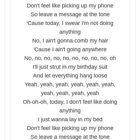
Don't feel like picking up my phone
So leave a message at the tone
'Cause today, I swear I'm not doing
anything
No, I ain't gonna comb my hair
'Cause I ain't going anywhere
No, no, no, no, no, no, no, no, no, oh
I'll just strut in my birthday suit
And let everything hang loose
Yeah, yeah, yeah, yeah, yeah, yeah,
yeah, yeah, yeah, yeah
Oh-oh-oh, today, I don't feel like doing
anything
I just wanna lay in my bed
Don't feel like picking up my phone
So leave a message at the tone