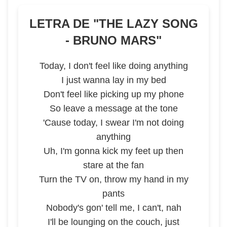
LETRA DE "
THE LAZY SONG
- BRUNO MARS
"
Today, I don't feel like doing anything
I just wanna lay in my bed
Don't feel like picking up my phone
So leave a message at the tone
'Cause today, I swear I'm not doing
anything
Uh, I'm gonna kick my feet up then
stare at the fan
Turn the TV on, throw my hand in my
pants
Nobody's gon' tell me, I can't, nah
I'll be lounging on the couch, just