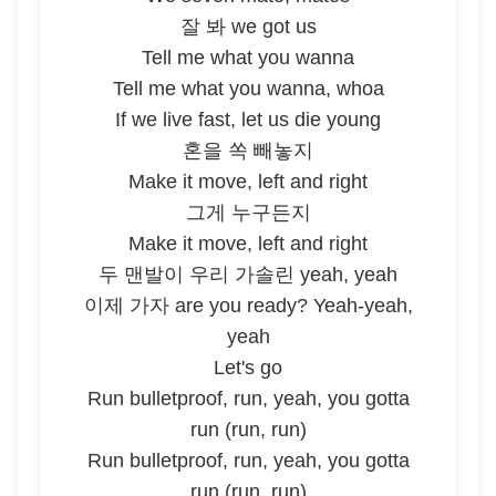
잘 봐 we got us
Tell me what you wanna
Tell me what you wanna, whoa
If we live fast, let us die young
혼을 쏙 빼놓지
Make it move, left and right
그게 누구든지
Make it move, left and right
두 맨발이 우리 가솔린 yeah, yeah
이제 가자 are you ready? Yeah-yeah,
yeah
Let's go
Run bulletproof, run, yeah, you gotta
run (run, run)
Run bulletproof, run, yeah, you gotta
run (run, run)