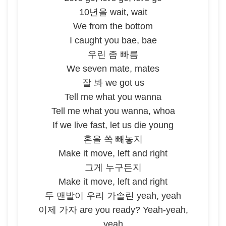
10년을 wait, wait
We from the bottom
I caught you bae, bae
우린 좀 빠름
We seven mate, mates
잘 봐 we got us
Tell me what you wanna
Tell me what you wanna, whoa
If we live fast, let us die young
혼을 쏙 빼놓지
Make it move, left and right
그게 누구든지
Make it move, left and right
두 맨발이 우리 가솔린 yeah, yeah
이제 가자 are you ready? Yeah-yeah,
yeah