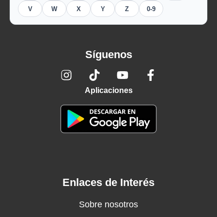
V
W
X
Y
Z
0-9
Síguenos
Aplicaciones
Enlaces de Interés
Sobre nosotros