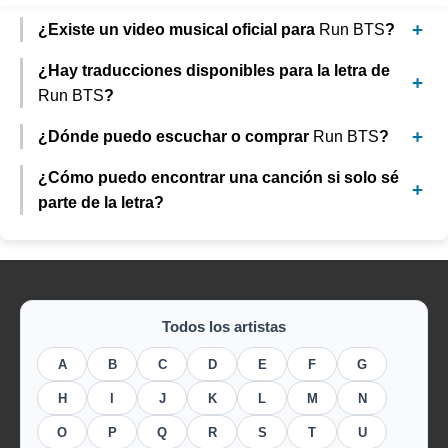
¿Existe un video musical oficial para
Run BTS
?
¿Hay traducciones disponibles para la letra de
Run BTS
?
¿Dónde puedo escuchar o comprar
Run BTS
?
¿Cómo puedo encontrar una canción si solo sé
parte de la letra?
Todos los artistas
A
B
C
D
E
F
G
H
I
J
K
L
M
N
O
P
Q
R
S
T
U