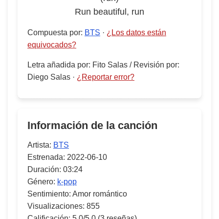
Run beautiful, run
Compuesta por
:
BTS
·
¿Los datos están
equivocados?
Letra añadida por
:
Fito Salas
/
Revisión por
:
Diego Salas
·
¿Reportar error?
Información de la canción
Artista:
BTS
Estrenada:
2022-06-10
Duración:
03:24
Género:
k-pop
Sentimiento:
Amor romántico
Visualizaciones:
855
Calificación:
5.0/5.0
(3 reseñas)