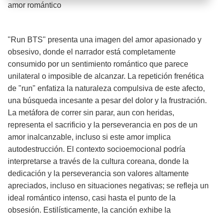
Barra de progreso de la reproducción
amor romántico
¡Significado de la letra de la canción! ❤️
"Run BTS" presenta una imagen del amor apasionado y
obsesivo, donde el narrador está completamente
consumido por un sentimiento romántico que parece
unilateral o imposible de alcanzar. La repetición frenética
de "run" enfatiza la naturaleza compulsiva de este afecto,
una búsqueda incesante a pesar del dolor y la frustración.
La metáfora de correr sin parar, aun con heridas,
representa el sacrificio y la perseverancia en pos de un
amor inalcanzable, incluso si este amor implica
autodestrucción. El contexto socioemocional podría
interpretarse a través de la cultura coreana, donde la
dedicación y la perseverancia son valores altamente
apreciados, incluso en situaciones negativas; se refleja un
ideal romántico intenso, casi hasta el punto de la
obsesión. Estilísticamente, la canción exhibe la