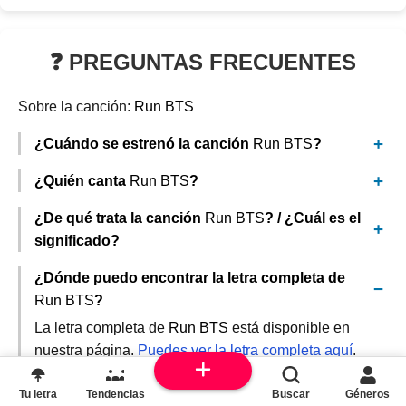
❓ PREGUNTAS FRECUENTES
Sobre la canción:
Run BTS
¿Cuándo se estrenó la canción
Run BTS
?
¿Quién canta
Run BTS
?
¿De qué trata la canción
Run BTS
? / ¿Cuál es el
significado?
¿Dónde puedo encontrar la letra completa de
Run BTS
?
La letra completa de
Run BTS
está disponible en
nuestra página.
Puedes ver la letra completa aquí
.
También puedes encontrarla en otras plataformas
Tu letra
como Deemey.com o Musixmatch.
Tendencias
Buscar
Géneros