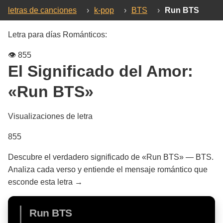
letras de canciones
›
k-pop
›
BTS
›
Run BTS
Letra para días Románticos:
👁️
855
El Significado del Amor:
«Run BTS»
Visualizaciones de letra
855
Descubre el verdadero significado de «Run BTS» — BTS.
Analiza cada verso y entiende el mensaje romántico que
esconde esta letra →
Run BTS