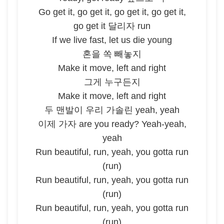
Go get it, go get it, go get it, go get it,
go get it 달리자 run
If we live fast, let us die young
혼을 쏙 빼놓지
Make it move, left and right
그게 누구든지
Make it move, left and right
두 맨발이 우리 가솔린 yeah, yeah
이제 가자 are you ready? Yeah-yeah,
yeah
Run beautiful, run, yeah, you gotta run
(run)
Run beautiful, run, yeah, you gotta run
(run)
Run beautiful, run, yeah, you gotta run
(run)