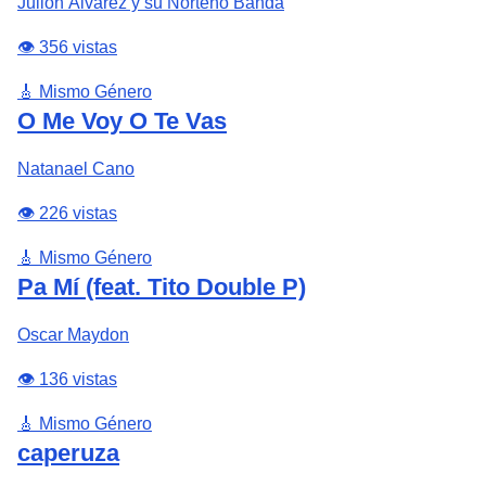
Julión Álvarez y su Norteño Banda
👁️ 356 vistas
🎸 Mismo Género
O Me Voy O Te Vas
Natanael Cano
👁️ 226 vistas
🎸 Mismo Género
Pa Mí (feat. Tito Double P)
Oscar Maydon
👁️ 136 vistas
🎸 Mismo Género
caperuza