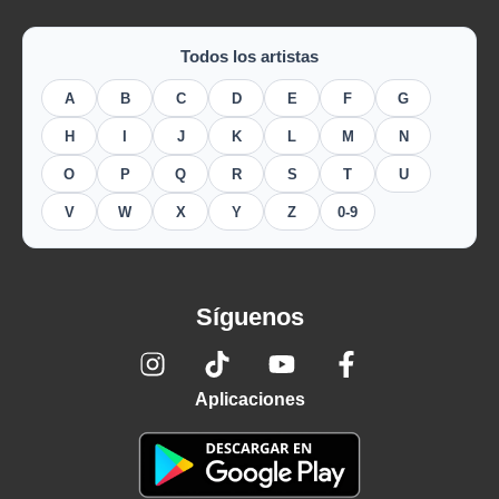
Todos los artistas
A
B
C
D
E
F
G
H
I
J
K
L
M
N
O
P
Q
R
S
T
U
V
W
X
Y
Z
0-9
Síguenos
Aplicaciones