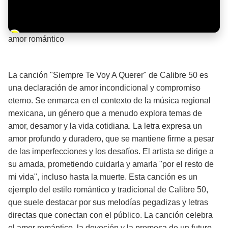
Barra de progreso de la reproducción
amor romántico
¡Significado de la letra de la canción! ❤️
La canción "Siempre Te Voy A Querer" de Calibre 50 es
una declaración de amor incondicional y compromiso
eterno. Se enmarca en el contexto de la música regional
mexicana, un género que a menudo explora temas de
amor, desamor y la vida cotidiana. La letra expresa un
amor profundo y duradero, que se mantiene firme a pesar
de las imperfecciones y los desafíos. El artista se dirige a
su amada, prometiendo cuidarla y amarla "por el resto de
mi vida", incluso hasta la muerte. Esta canción es un
ejemplo del estilo romántico y tradicional de Calibre 50,
que suele destacar por sus melodías pegadizas y letras
directas que conectan con el público. La canción celebra
el amor romántico, la devoción y la promesa de un futuro