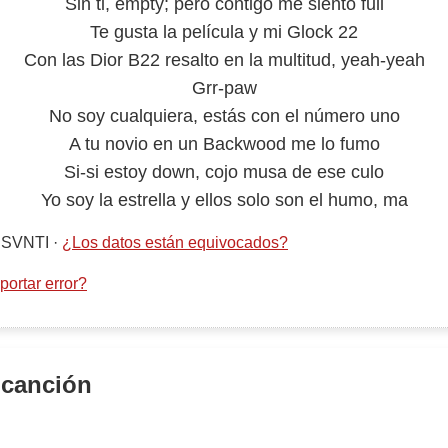
Sin ti, empty; pero contigo me siento full
Te gusta la película y mi Glock 22
Con las Dior B22 resalto en la multitud, yeah-yeah
Grr-paw
No soy cualquiera, estás con el número uno
A tu novio en un Backwood me lo fumo
Si-si estoy down, cojo musa de ese culo
Yo soy la estrella y ellos solo son el humo, ma
, SVNTI
·
¿Los datos están equivocados?
ortar error?
 canción