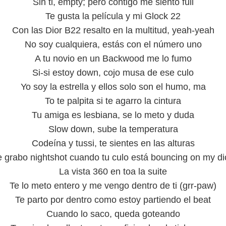
Sin ti, empty; pero contigo me siento full
Te gusta la película y mi Glock 22
Con las Dior B22 resalto en la multitud, yeah-yeah
No soy cualquiera, estás con el número uno
A tu novio en un Backwood me lo fumo
Si-si estoy down, cojo musa de ese culo
Yo soy la estrella y ellos solo son el humo, ma
To te palpita si te agarro la cintura
Tu amiga es lesbiana, se lo meto y duda
Slow down, sube la temperatura
Codeína y tussi, te sientes en las alturas
e grabo nightshot cuando tu culo está bouncing on my di
La vista 360 en toa la suite
Te lo meto entero y me vengo dentro de ti (grr-paw)
Te parto por dentro como estoy partiendo el beat
Cuando lo saco, queda goteando