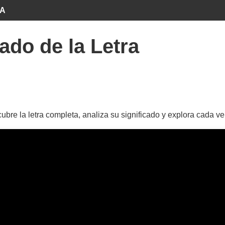
A
ado de la Letra
re la letra completa, analiza su significado y explora cada ve