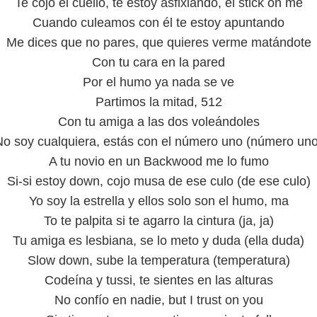
Te cojo el cuello, te estoy asfixiando, el stick on me
Cuando culeamos con él te estoy apuntando
Me dices que no pares, que quieres verme matándote
Con tu cara en la pared
Por el humo ya nada se ve
Partimos la mitad, 512
Con tu amiga a las dos voleándoles
No soy cualquiera, estás con el número uno (número uno
A tu novio en un Backwood me lo fumo
Si-si estoy down, cojo musa de ese culo (de ese culo)
Yo soy la estrella y ellos solo son el humo, ma
To te palpita si te agarro la cintura (ja, ja)
Tu amiga es lesbiana, se lo meto y duda (ella duda)
Slow down, sube la temperatura (temperatura)
Codeína y tussi, te sientes en las alturas
No confío en nadie, but I trust on you