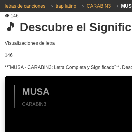
letras de canciones
›
trap latino
›
CARABIN3
›
MUS
👁️
146
🎵 Descubre el Signific
Visualizaciones de letra
146
**"MUSA - CARABIN3: Letra Completa y Significado"**. Descub
MUSA
CARABIN3