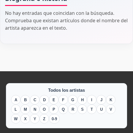
No hay entradas que coincidan con la búsqueda.
Comprueba que existan artículos donde el nombre del
artista aparezca en el texto.
Todos los artistas
A
B
C
D
E
F
G
H
I
J
K
L
M
N
O
P
Q
R
S
T
U
V
W
X
Y
Z
0-9