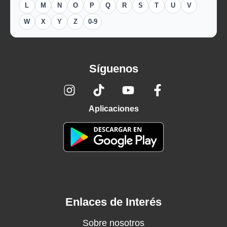
L
M
N
O
P
Q
R
S
T
U
V
W
X
Y
Z
0-9
Síguenos
Aplicaciones
Enlaces de Interés
Sobre nosotros