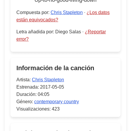
Up-to-no-good-living-down
Compuesta por
:
Chris Stapleton
·
¿Los datos
están equivocados?
Letra añadida por
:
Diego Salas
·
¿Reportar
error?
Información de la canción
Artista:
Chris Stapleton
Estrenada:
2017-05-05
Duración:
04:05
Género:
contemporary country
Visualizaciones:
423