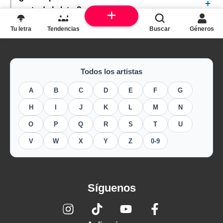
parte de la letra?
Tu letra
Tendencias
Buscar
Géneros
Todos los artistas
A
B
C
D
E
F
G
H
I
J
K
L
M
N
O
P
Q
R
S
T
U
V
W
X
Y
Z
0-9
Síguenos