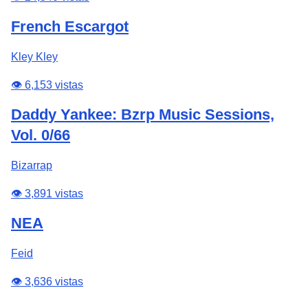
French Escargot
Kley Kley
👁️ 6,153 vistas
Daddy Yankee: Bzrp Music Sessions,
Vol. 0/66
Bizarrap
👁️ 3,891 vistas
NEA
Feid
👁️ 3,636 vistas