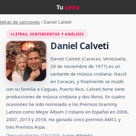
Tu
Letra
letras de canciones
›
Daniel Calveti
✦
LETRAS, SENTIMIENTOS Y ANÁLISIS
Daniel Calveti
Daniel Calveti (Caracas, Venezuela;
29 de noviembre de 1977) es un
cantante de música cristiana.​ Nació
en Caracas, y finalmente se mudó
con su familia a Caguas, Puerto Rico. Calveti tiene siete
producciones de música cristiana y dos libros.​ En cuatro
ocasiones ha sido nominado a los Premios Grammy
Latinos como Mejor Álbum Cristiano en Español en 2006,
2007, 2013 y 2018.​​ Ha ganado cinco premios AMCL y
tres Premios Arpa.
Última actualización: 27/07/2026 · Fuente:
Wikipedia