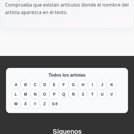
Comprueba que existan artículos donde el nombre del
artista aparezca en el texto.
Todos los artistas
A
B
C
D
E
F
G
H
I
J
K
L
M
N
O
P
Q
R
S
T
U
V
W
X
Y
Z
0-9
Síguenos