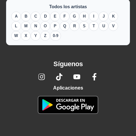
Todos los artistas
A
B
C
D
E
F
G
H
I
J
K
L
M
N
O
P
Q
R
S
T
U
V
W
X
Y
Z
0-9
Síguenos
Aplicaciones