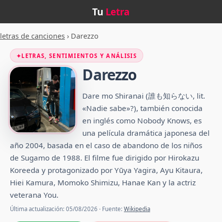
Tu
Letra
letras de canciones
›
Darezzo
✦
LETRAS, SENTIMIENTOS Y ANÁLISIS
Darezzo
Dare mo Shiranai (誰も知らない, lit.
«Nadie sabe»?), también conocida
en inglés como Nobody Knows, es
una película dramática japonesa del
año 2004, basada en el caso de abandono de los niños
de Sugamo de 1988.​ El filme fue dirigido por Hirokazu
Koreeda y protagonizado por Yūya Yagira, Ayu Kitaura,
Hiei Kamura, Momoko Shimizu, Hanae Kan y la actriz
veterana You.
Última actualización: 05/08/2026 · Fuente:
Wikipedia