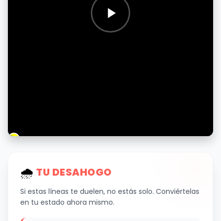
🌧
️ TU DESAHOGO
Si estas líneas te duelen, no estás solo. Conviértelas
en tu estado ahora mismo.