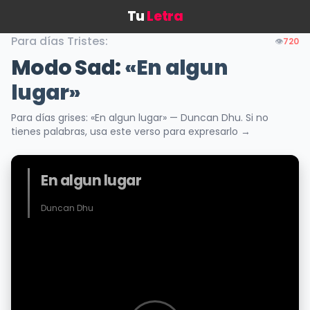
Tu
Letra
Para días Tristes:
👁️
720
Modo Sad:
«En algun
lugar»
Para días grises: «En algun lugar» — Duncan Dhu. Si no
tienes palabras, usa este verso para expresarlo →
En algun lugar
Duncan Dhu