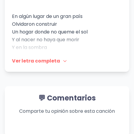
En algún lugar de un gran país
Olvidaron construir
Un hogar donde no queme el sol
Y al nacer no haya que morir
Y en la sombra
Mueren genios sin saber
Ver letra completa
De su magia
Concebida
Sin pedirlo
Mucho tiempo antes de nacer
💬 Comentarios
No hay camino que
Llegue hasta aquí
Comparte tu opinión sobre esta canción
Y luego pretenda salir
Con el fuego de el atardecer
Arde la yerba