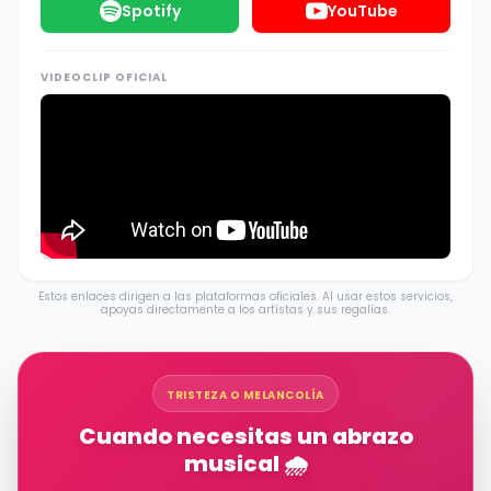
Spotify
YouTube
VIDEOCLIP OFICIAL
Estos enlaces dirigen a las plataformas oficiales. Al usar estos servicios,
apoyas directamente a los artistas y sus regalías.
TRISTEZA O MELANCOLÍA
Cuando necesitas un abrazo
musical 🌧️