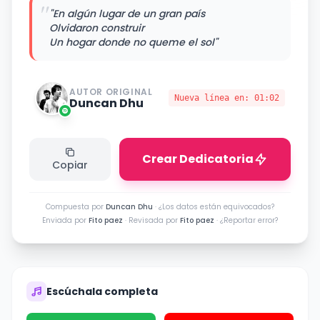
"
"En algún lugar de un gran país
Olvidaron construir
Un hogar donde no queme el sol"
AUTOR ORIGINAL
Nueva línea en:
01:02
Duncan Dhu
Crear Dedicatoria
Copiar
Compuesta por
Duncan Dhu
·
¿Los datos están equivocados?
Enviada por
Fito paez
· Revisada por
Fito paez
·
¿Reportar error?
Escúchala completa