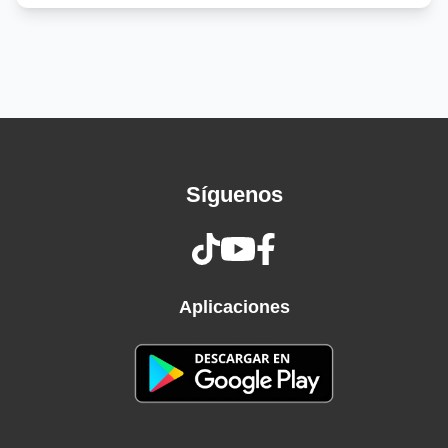
En algún lugar de un gran país
Olvidaron construir
Un hogar donde no queme el sol
Y al nacer no haya que morir
Un silbido
Cruza el pueblo
Síguenos
Y se ve
Un jinete
Que se marcha
Con el viento
Mientras grita
Aplicaciones
Que no va a volver
Y la tierra aquí es de otro color
El polvo no te deja ver
Los hombres ya no
Saben si lo son