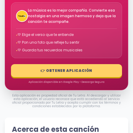
La música es la mejor compañía. Convierte esa
nostalgia en una imagen hermosa y deja que la
canción te acompañe.
💛 Elige el verso que te entiende
•
💛 Pon una foto que refleje tu sentir
•
💛 Guarda tus recuerdos musicales
•
👉 OBTENER APLICACIÓN
Aplicación disponible en Google Play • Descarga Segura
Esta aplicación es propiedad oficial de Tu Letra. Al descargar y utilizar
esta aplicación, el usuario reconoce que está accediendo al servicio
oficial proporcionado por Tu Letra y acepta cumplir con los términos y
condiciones establecidos por la plataforma.
Acerca de esta canción