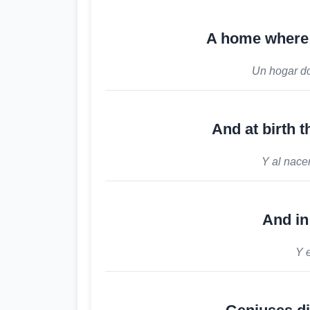
A home where 
Un hogar d
And at birth t
Y al nace
And in
Y 