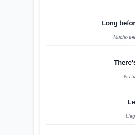
Long befor
Mucho tie
There'
No h
Le
Lleg