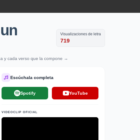
gun
Visualizaciones de letra
719
cida y cada verso que la compone →
Escúchala completa
Spotify
YouTube
VIDEOCLIP OFICIAL