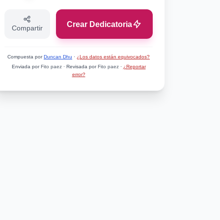
Crear Dedicatoria
Compartir
Compuesta por
Duncan Dhu
·
¿Los datos están equivocados?
Enviada por
Fito paez
· Revisada por
Fito paez
·
¿Reportar
error?