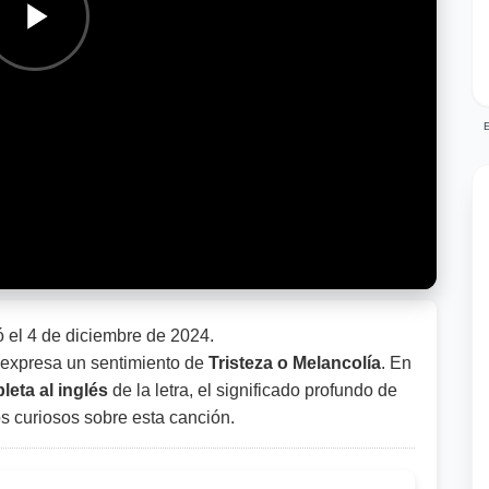
E
ó el
4 de diciembre de 2024
.
expresa un sentimiento de
Tristeza o Melancolía
. En
eta al inglés
de la letra, el significado profundo de
os curiosos sobre esta canción.