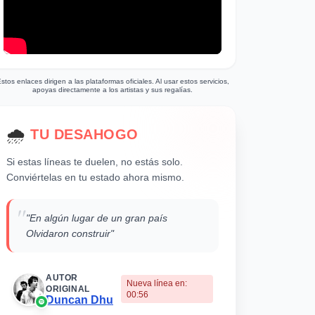
stos enlaces dirigen a las plataformas oficiales. Al usar estos servicios,
apoyas directamente a los artistas y sus regalías.
🌧
️ TU DESAHOGO
Si estas líneas te duelen, no estás solo.
Conviértelas en tu estado ahora mismo.
"
"En algún lugar de un gran país
Olvidaron construir"
AUTOR
Nueva línea en:
ORIGINAL
00:56
Duncan Dhu