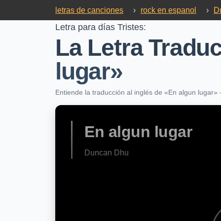
letras de canciones
›
rock en espanol
›
D
Letra para días Tristes:
La Letra Traduc
lugar»
Entiende la traducción al inglés de «En algun lugar
En algun lugar
Duncan Dhu