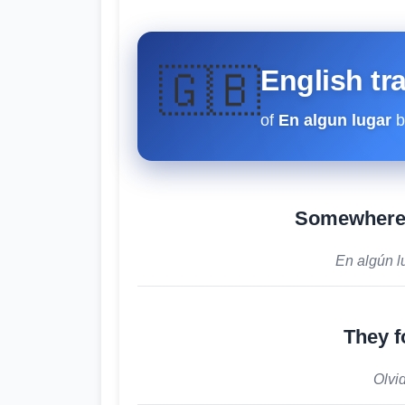
🇬🇧
English tr
of
En algun lugar
b
Somewhere i
En algún l
They f
Olvi