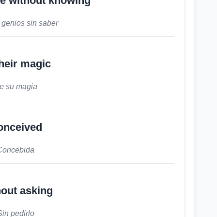
e without knowing
genios sin saber
their magic
e su magia
onceived
Concebida
out asking
Sin pedirlo