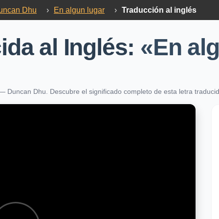
uncan Dhu
›
En algun lugar
›
Traducción al inglés
ida al Inglés:
«En al
» — Duncan Dhu. Descubre el significado completo de esta letra tradu