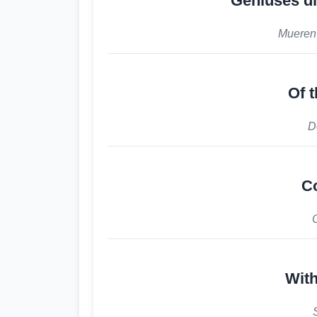
Geniuses di
Mueren 
Of 
D
C
With