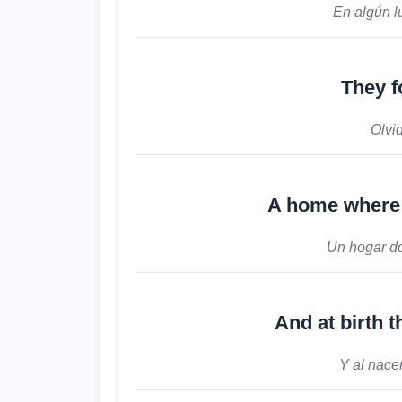
En algún l
They f
Olvi
A home where 
Un hogar d
And at birth t
Y al nace