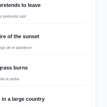
pretends to leave
o pretenda salir
ire of the sunset
ego de el atardecer
grass burns
de la yerba
n a large country