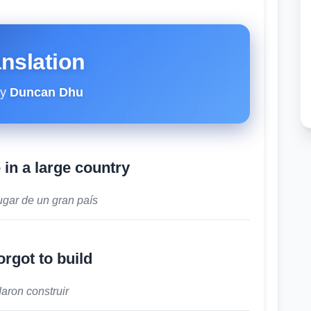
anslation
y
Duncan Dhu
n a large country
ugar de un gran país
orgot to build
daron construir