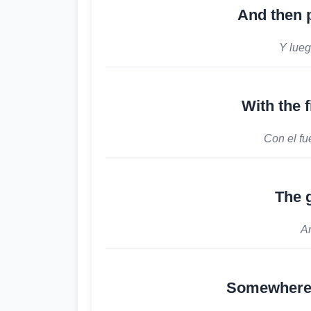
And then 
Y lueg
With the f
Con el fu
The 
Ar
Somewhere i