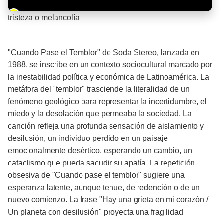
Barra de progreso de la reproducción
tristeza o melancolía
¡Significado de la letra de la canción! 🌧️
"Cuando Pase el Temblor" de Soda Stereo, lanzada en
1988, se inscribe en un contexto sociocultural marcado por
la inestabilidad política y económica de Latinoamérica. La
metáfora del "temblor" trasciende la literalidad de un
fenómeno geológico para representar la incertidumbre, el
miedo y la desolación que permeaba la sociedad. La
canción refleja una profunda sensación de aislamiento y
desilusión, un individuo perdido en un paisaje
emocionalmente desértico, esperando un cambio, un
cataclismo que pueda sacudir su apatía. La repetición
obsesiva de "Cuando pase el temblor" sugiere una
esperanza latente, aunque tenue, de redención o de un
nuevo comienzo. La frase "Hay una grieta en mi corazón /
Un planeta con desilusión" proyecta una fragilidad