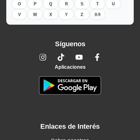
O
P
Q
R
S
T
U
V
W
X
Y
Z
0-9
Síguenos
Aplicaciones
Enlaces de Interés