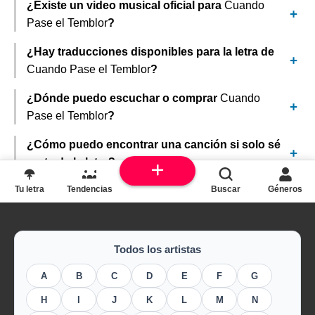
¿Existe un video musical oficial para
Cuando
Pase el Temblor
?
¿Hay traducciones disponibles para la letra de
Cuando Pase el Temblor
?
¿Dónde puedo escuchar o comprar
Cuando
Pase el Temblor
?
¿Cómo puedo encontrar una canción si solo sé
parte de la letra?
Tu letra
Tendencias
Buscar
Géneros
Todos los artistas
A
B
C
D
E
F
G
H
I
J
K
L
M
N