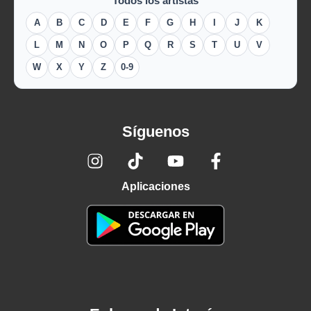
Todos los artistas
A
B
C
D
E
F
G
H
I
J
K
L
M
N
O
P
Q
R
S
T
U
V
W
X
Y
Z
0-9
Síguenos
Aplicaciones