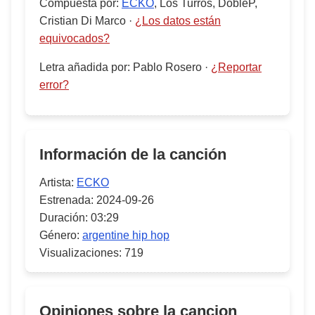
Compuesta por
:
ECKO
, Los Turros, DobleP,
Cristian Di Marco
·
¿Los datos están
equivocados?
Letra añadida por
:
Pablo Rosero
·
¿Reportar
error?
Información de la canción
Artista:
ECKO
Estrenada:
2024-09-26
Duración:
03:29
Género:
argentine hip hop
Visualizaciones:
719
Opiniones sobre la cancion