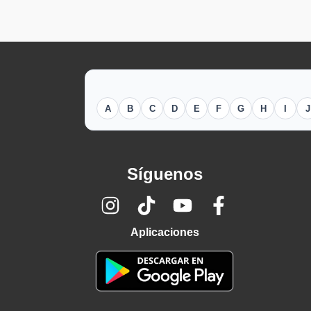
A
B
C
D
E
F
G
H
I
J
Síguenos
Aplicaciones