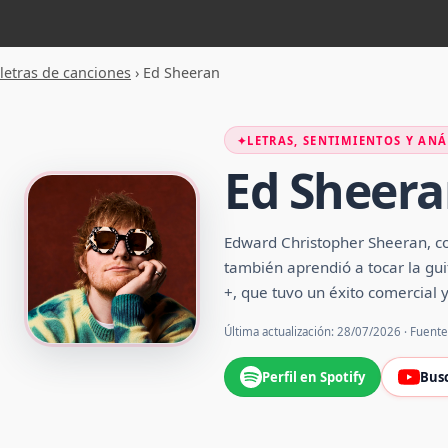
letras de canciones
›
Ed Sheeran
✦
LETRAS, SENTIMIENTOS Y ANÁ
Ed Sheer
Edward Christopher Sheeran, con
también aprendió a tocar la gu
+, que tuvo un éxito comercial y
Última actualización: 28/07/2026 · Fuent
Perfil en Spotify
Bus