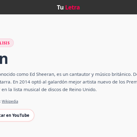
Tu
Letra
LISIS
an
ocido como Ed Sheeran, es un cantautor y músico británico. Des
itarra. En 2014 optó al galardón mejor artista nuevo de los P
 en la lista musical de discos de Reino Unido.
e:
Wikipedia
car en YouTube