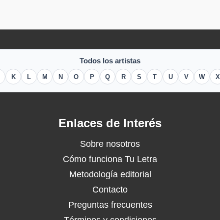
Todos los artistas
K
L
M
N
O
P
Q
R
S
T
U
V
W
X
Enlaces de Interés
Sobre nosotros
Cómo funciona Tu Letra
Metodología editorial
Contacto
Preguntas frecuentes
Términos y condiciones