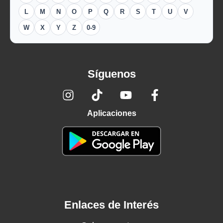
L
M
N
O
P
Q
R
S
T
U
V
W
X
Y
Z
0-9
Síguenos
Aplicaciones
Enlaces de Interés