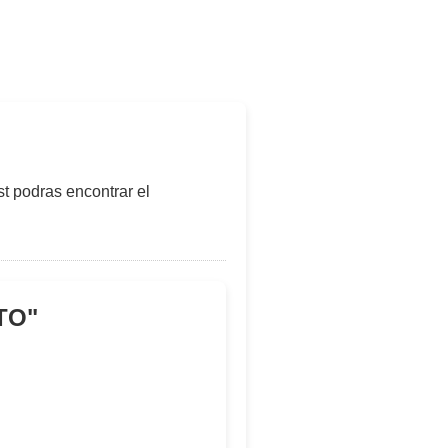
t podras encontrar el
TO
"