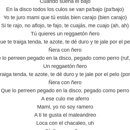
Cuando suena el bajo
En la disco todos los culos se van pa'bajo (pa'bajo)
Yo te juro mami que tú estás bien carajo (bien carajo)
Si te rajo, no aflojo, te fajo, te cuajás, me cuajo (ah, ah)
Tú quieres un reggaetón ñero
ue te traiga tenda, te azote, te dé duro y te jale por el pe
Ñera con ñero
 lo perreen pegado en la disco, pegado como perro (ruf, 
Un reggaetón ñero
raiga tenda, te azote, te dé duro y te jale por el pelo (por
Ñera con ñero
Que lo perreen pegado en la disco, pegado como perro
A ese culo me aferro
Mami, yo no soy ramero
A ti te gusta el maleandreo
Loca con el chacaleo, uh