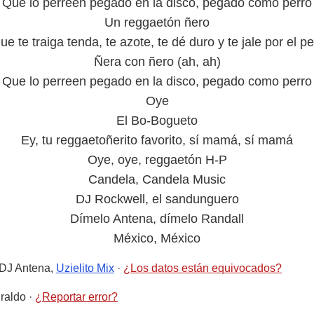
Que lo perreen pegado en la disco, pegado como perro
Un reggaetón ñero
ue te traiga tenda, te azote, te dé duro y te jale por el pe
Ñera con ñero (ah, ah)
Que lo perreen pegado en la disco, pegado como perro
Oye
El Bo-Bogueto
Ey, tu reggaetoñerito favorito, sí mamá, sí mamá
Oye, oye, reggaetón H-P
Candela, Candela Music
DJ Rockwell, el sandunguero
Dímelo Antena, dímelo Randall
México, México
 DJ Antena,
Uzielito Mix
·
¿Los datos están equivocados?
raldo
·
¿Reportar error?