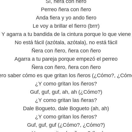
Sí, ñera con ñero
Perreo ñera con ñero
Anda fiera y yo ando fiero
Le voy a brillar el fierro (brrr)
Y agarra a tu bandida de la cintura porque lo que viene
No está fácil (azótala, azótala), no está fácil
Ñera con ñero, ñera con ñero
Agarra a tu pareja porque empezó el perreo
Ñera con ñero, ñera con ñero
ero saber cómo es que gritan los ñeros (¿Cómo?, ¿Cóm
¿Y como gritan los ñeros?
Guf, guf, guf, ah, ah (¿Cómo?)
¿Y como gritan las ñeras?
Dale Bogueto, dale Bogueto (ah, ah)
¿Y como gritan los ñeros?
Guf, guf, guf (¿Cómo?, ¿Cómo?)