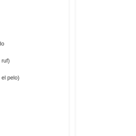
lo
ruf)
 el pelo)