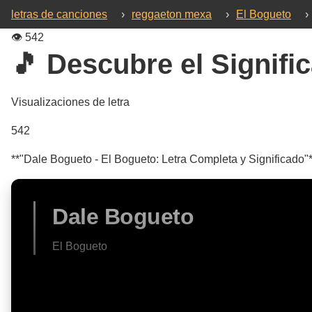
letras de canciones
›
reggaeton mexa
›
El Bogueto
›
👁️
542
🎵 Descubre el Signific
Visualizaciones de letra
542
**"Dale Bogueto - El Bogueto: Letra Completa y Significado"*
Dale Bogueto
El Bogueto