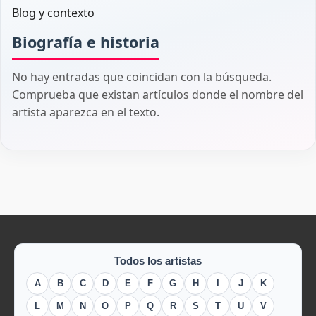
Blog y contexto
Biografía e historia
No hay entradas que coincidan con la búsqueda.
Comprueba que existan artículos donde el nombre del
artista aparezca en el texto.
Todos los artistas
A
B
C
D
E
F
G
H
I
J
K
L
M
N
O
P
Q
R
S
T
U
V