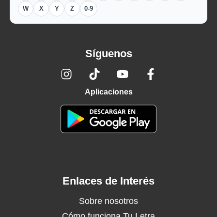
W
X
Y
Z
0-9
Síguenos
Aplicaciones
Enlaces de Interés
Sobre nosotros
Cómo funciona Tu Letra