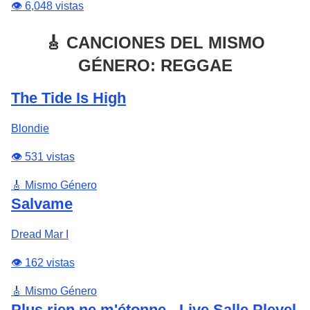
👁️ 6,048 vistas
🎸 CANCIONES DEL MISMO
GÉNERO: REGGAE
The Tide Is High
Blondie
👁️ 531 vistas
🎸 Mismo Género
Salvame
Dread Mar I
👁️ 162 vistas
🎸 Mismo Género
Plus rien ne m'étonne - Live Salle Pleyel