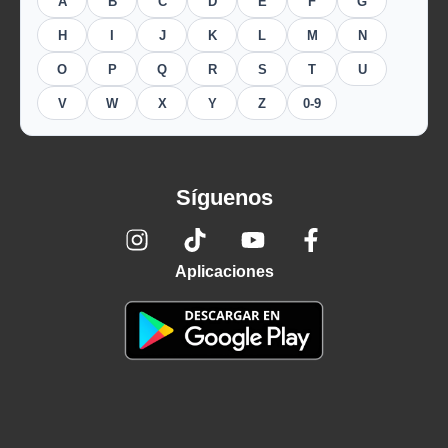
A
B
C
D
E
F
G
H
I
J
K
L
M
N
O
P
Q
R
S
T
U
V
W
X
Y
Z
0-9
Síguenos
Aplicaciones