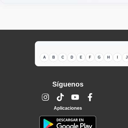
A
B
C
D
E
F
G
H
I
J
Síguenos
Aplicaciones