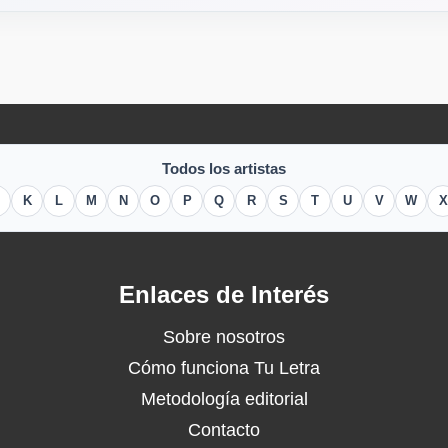
Todos los artistas
K
L
M
N
O
P
Q
R
S
T
U
V
W
X
Enlaces de Interés
Sobre nosotros
Cómo funciona Tu Letra
Metodología editorial
Contacto