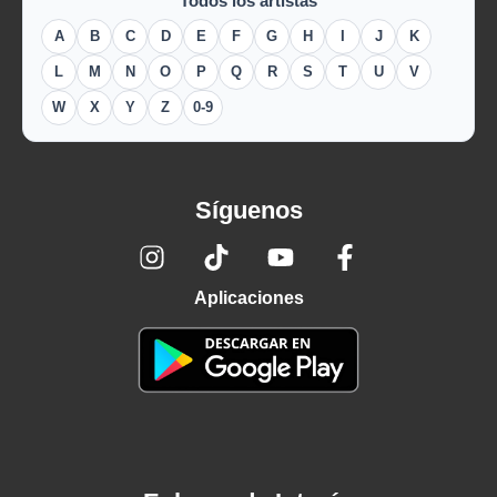
Todos los artistas
A
B
C
D
E
F
G
H
I
J
K
L
M
N
O
P
Q
R
S
T
U
V
W
X
Y
Z
0-9
Síguenos
Aplicaciones