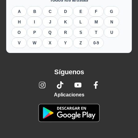
A
B
C
D
E
F
G
H
I
J
K
L
M
N
O
P
Q
R
S
T
U
V
W
X
Y
Z
0-9
Síguenos
Aplicaciones