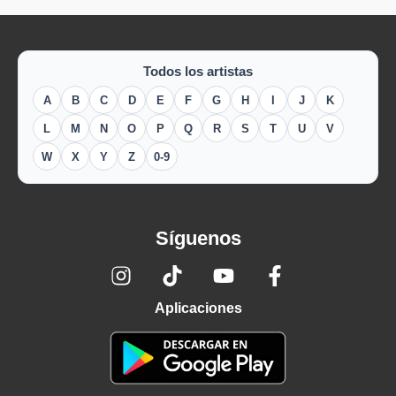
Todos los artistas
A
B
C
D
E
F
G
H
I
J
K
L
M
N
O
P
Q
R
S
T
U
V
W
X
Y
Z
0-9
Síguenos
Aplicaciones