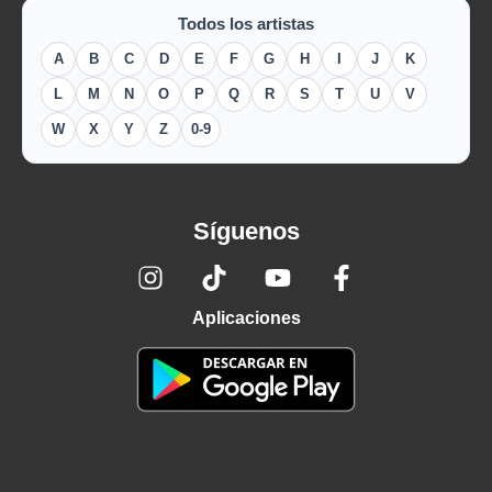
Todos los artistas
A
B
C
D
E
F
G
H
I
J
K
L
M
N
O
P
Q
R
S
T
U
V
W
X
Y
Z
0-9
Síguenos
Aplicaciones