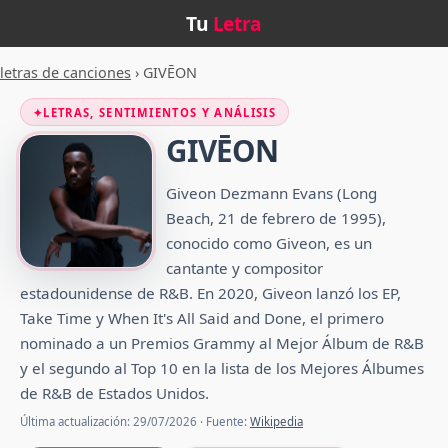
Tu
Letra
letras de canciones
›
GIVĒON
✦
LETRAS, SENTIMIENTOS Y ANÁLISIS
GIVĒON
Giveon Dezmann Evans​ (Long
Beach, 21 de febrero de 1995),​
conocido como Giveon, es un
cantante y compositor
estadounidense de R&B. En 2020, Giveon lanzó los EP,
Take Time y When It's All Said and Done, el primero
nominado a un Premios Grammy al Mejor Álbum de R&B
y el segundo al Top 10 en la lista de los Mejores Álbumes
de R&B de Estados Unidos.
Última actualización: 29/07/2026 · Fuente:
Wikipedia