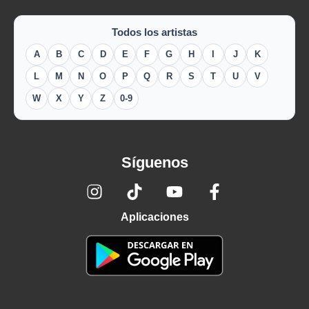
Todos los artistas
A
B
C
D
E
F
G
H
I
J
K
L
M
N
O
P
Q
R
S
T
U
V
W
X
Y
Z
0-9
Síguenos
Aplicaciones