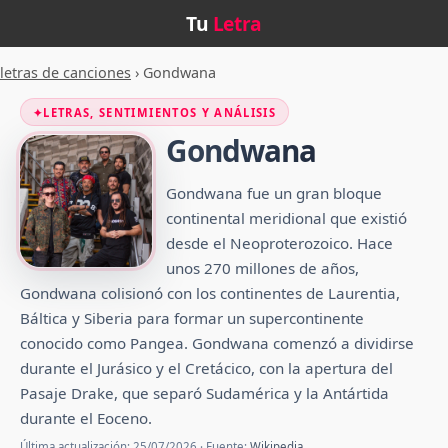
Tu
Letra
letras de canciones
›
Gondwana
✦
LETRAS, SENTIMIENTOS Y ANÁLISIS
Gondwana
Gondwana fue un gran bloque
continental meridional que existió
desde el Neoproterozoico. Hace
unos 270 millones de años,
Gondwana colisionó con los continentes de Laurentia,
Báltica y Siberia para formar un supercontinente
conocido como Pangea. Gondwana comenzó a dividirse
durante el Jurásico y el Cretácico, con la apertura del
Pasaje Drake, que separó Sudamérica y la Antártida
durante el Eoceno.
Última actualización: 25/07/2026 · Fuente:
Wikipedia