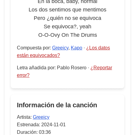
En la boca, baby, normal
Los dos sentimos que mentimos
Pero ¿quién no se equivoca
Se equivoca?, yeah
O-O-Ovy On The Drums
Compuesta por
:
Greeicy
,
Kapo
·
¿Los datos
están equivocados?
Letra añadida por
:
Pablo Rosero
·
¿Reportar
error?
Información de la canción
Artista:
Greeicy
Estrenada:
2024-11-01
Duración:
03:36