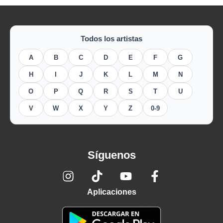
Todos los artistas
A
B
C
D
E
F
G
H
I
J
K
L
M
N
O
P
Q
R
S
T
U
V
W
X
Y
Z
0-9
Síguenos
Aplicaciones