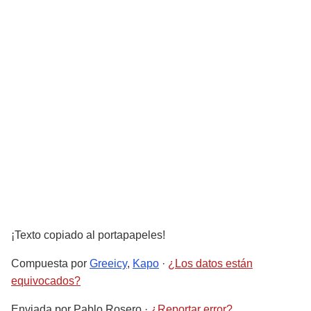
¡Texto copiado al portapapeles!
Compuesta por
Greeicy
,
Kapo
·
¿Los datos están
equivocados?
Enviada por
Pablo Rosero
·
¿Reportar error?