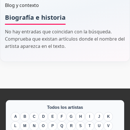
Blog y contexto
Biografía e historia
No hay entradas que coincidan con la búsqueda.
Comprueba que existan artículos donde el nombre del
artista aparezca en el texto.
Todos los artistas
A
B
C
D
E
F
G
H
I
J
K
L
M
N
O
P
Q
R
S
T
U
V