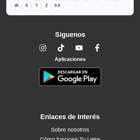
W
X
Y
Z
0-9
Síguenos
Aplicaciones
Enlaces de Interés
Sobre nosotros
Cómo funciona Tu Letra